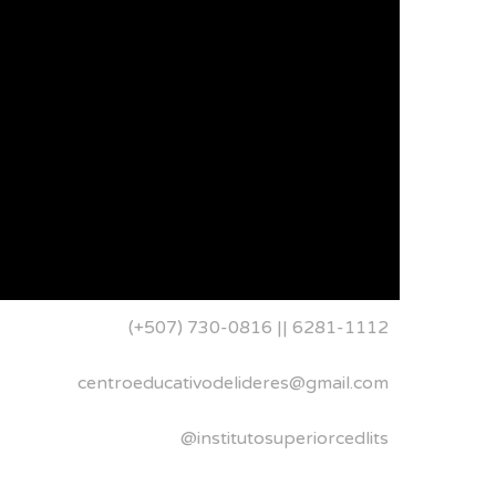
(+507) 730-0816 || 6281-1112
centroeducativodelideres@gmail.com
@institutosuperiorcedlits